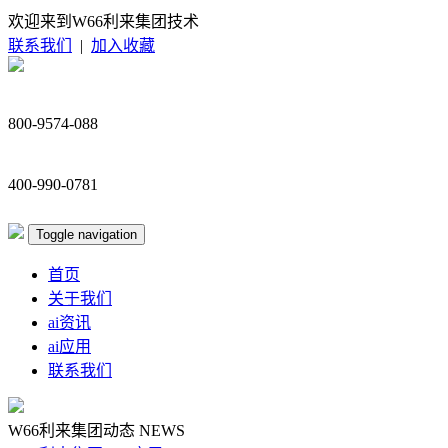
欢迎来到W66利来集团技术
联系我们
|
加入收藏
800-9574-088
400-990-0781
Toggle navigation
首页
关于我们
ai资讯
ai应用
联系我们
W66利来集团动态
NEWS