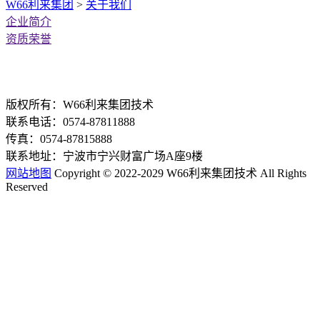
W66利来集团
>
关于我们
企业简介
资质荣誉
版权所有：W66利来集团技术
联系电话：0574-87811888
传真：0574-87815888
联系地址：宁波市宁兴财富广场A座9楼
网站地图
Copyright © 2022-2029 W66利来集团技术 All Rights
Reserved