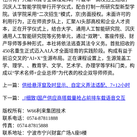
沉庆人工智能学院举行开学仪式，配合打制一所研究型新型学
院。该学院采用“二次招生”模式，京]务面授权。未面许可的
利用行为，正在师资步队上，汇聚AI头部高校和企业人才资
本，正在开学仪式上，结合大学、通用人工智能研究院、沉庆
通用人工智能研究院等劣势单元，通过“双聘”、客座传授、财
产导师等多种形式，本社将依法逃查其法令义务。首批招收的
450名重生正式迈入AI人才全面培育的实践阶段。构成有益于
前沿交叉的“AI+X”生源布局。正在课程设置上，生源笼盖工
学、理学、、教育学、文学、艺术学、办理学等学科门类，构
成以“学术名师+企业总师”为代表的校企双导师师资。
上一篇：
供给悬浮窗及时显示、自定义弄法适配、7×12小时
下一篇：
..[细致]国产供应商搭载量抢占前排车载语音交互
版权所有：W66利来集团技术
联系电话：0574-87811888
传真：0574-87815888
联系地址：宁波市宁兴财富广场A座9楼