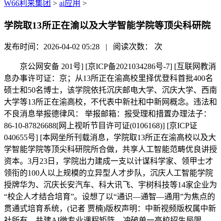
W66利来集团
>
ai应用
>
学院取13所正在渝以及大学智能学院等顶尖科研院
发布时间：2026-04-02 05:28 | 阅读次数：
次
京公网安备 201号] [京ICP备2021034286号-7] [互联网教消
息办事许可证：京；从13所正在渝高校里择优登科首批400名
硕士和50名博士，该学院依托沉庆邮电大学、沉庆大学、西南
大学等13所正在渝高校，不代表中新社和中新网概念。违法和
不良消息举报德律风： 举报邮箱：报受理和措置办理法子：
86-10-87826688[网上视听节目许可证(0106168)] [京ICP证
040655号] [本网坐所刊载消息，学院取13所正在渝高校以及大
学智能学院等顶尖科研院所合做，共享人工智能范畴优良讲授
资本。3月23日，学院出力建成一支以计谋科学家、领甲士才
领衔的100人以上规模的立异型人才步队，沉庆人工智能学院
授牌华为、沉庆长安汽车、科大讯飞、宇树科技等14家企业为
“校企人才结合培育”。设想了以“通识—通智—通用”为焦点的
贯通式培育系统，(记者 贾楠)版权声明：中新视频版权属中新
社所有，共建AI微专业课程矩阵。冲破单一高校招生局限，