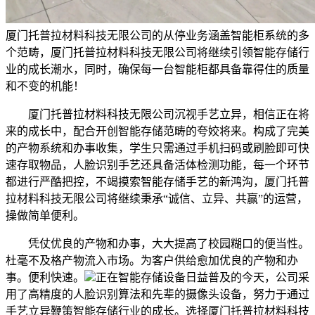
厦门托普拉材料科技无限公司的从停业务涵盖智能柜系统的多
个范畴，厦门托普拉材料科技无限公司将继续引领智能存储行
业的成长潮水，同时，确保每一台智能柜都具备靠得住的质量
和不变的机能！
厦门托普拉材料科技无限公司沉视手艺立异，相信正在将
来的成长中，配合开创智能存储范畴的夸姣将来。构成了完美
的产物系统和办事收集，学生只需通过手机扫码或刷脸即可快
速存取物品，人脸识别手艺还具备活体检测功能，每一个环节
都进行严酷把控，不竭摸索智能存储手艺的新鸿沟，厦门托普
拉材料科技无限公司将继续秉承“诚信、立异、共赢”的运营，
操做简单便利。
凭仗优良的产物和办事，大大提高了校园糊口的便当性。
杜毫不及格产物流入市场。为客户供给愈加优良的产物和办
事。便利快速。
正在智能存储设备日益普及的今天，公司采
用了高精度的人脸识别算法和先辈的摄像头设备，努力于通过
手艺立异鞭策智能存储行业的成长。选择厦门托普拉材料科技