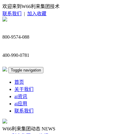
欢迎来到W66利来集团技术
联系我们
|
加入收藏
800-9574-088
400-990-0781
Toggle navigation
首页
关于我们
ai资讯
ai应用
联系我们
W66利来集团动态
NEWS